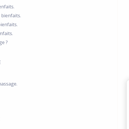
nfaits.
bienfaits.
ienfaits.
nfaits.
ge ?
E
massage.
E