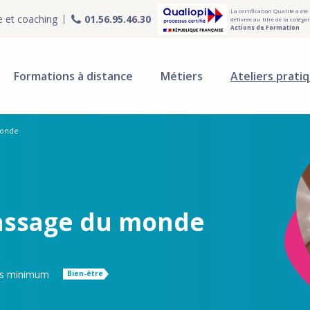
La certification Qualité a été
e et coaching
01.56.95.46.30
délivrée au titre de la catégor
Actions de Formation
Formations à distance
Métiers
Ateliers prati
monde
Massage du monde
ns minimum
Bien-être