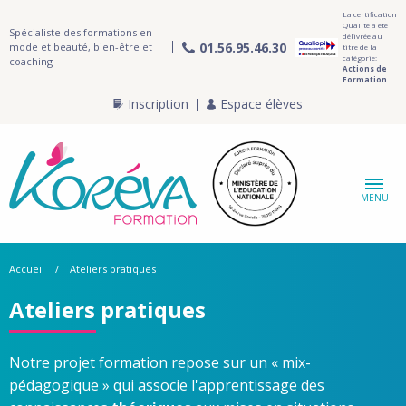
La certification
Qualité a été
Spécialiste des formations en
délivrée au
01.56.95.46.30
mode et beauté, bien-être et
titre de la
catégorie:
coaching
Actions de
Formation
Inscription
Espace élèves
MENU
Accueil
Ateliers pratiques
Ateliers pratiques
Notre projet formation repose sur un « mix-
pédagogique » qui associe l'apprentissage des