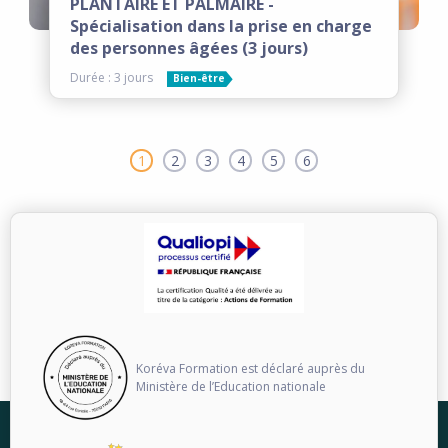
PLANTAIRE ET PALMAIRE -
Spécialisation dans la prise en charge
des personnes âgées (3 jours)
Durée : 3 jours
Bien-être
1
2
3
4
5
6
Koréva Formation est déclaré auprès du
Ministère de l’Education nationale