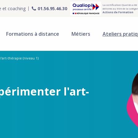
La certification Qualité a été
e et coaching
01.56.95.46.30
délivrée au titre de la catégor
Actions de Formation
Formations à distance
Métiers
Ateliers prati
l'art-thérapie (niveau 1)
périmenter l'art-