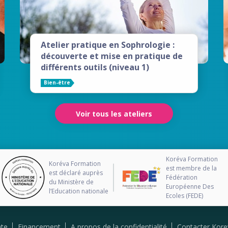
Atelier pratique en Sophrologie :
découverte et mise en pratique de
différents outils (niveau 1)
Bien-être
Voir tous les ateliers
Koréva Formation
Koréva Formation
est membre de la
est déclaré auprès
Fédération
du Ministère de
Européenne Des
l’Education nationale
Ecoles (FEDE)
nte
Financement
A propos de la confidentialité
Contacter Kore