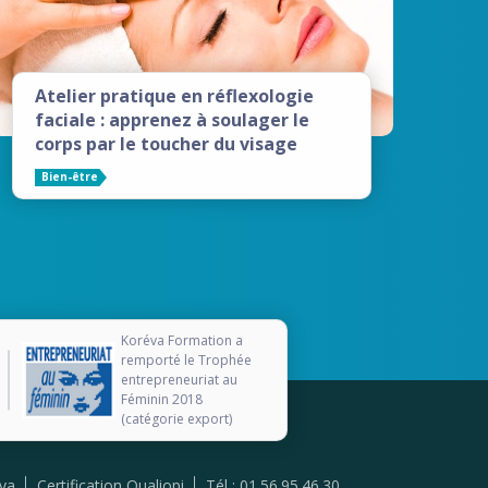
Atelier pratique en réflexologie
faciale : apprenez à soulager le
corps par le toucher du visage
Bien-être
Koréva Formation a
remporté le Trophée
entrepreneuriat au
Féminin 2018
(catégorie export)
va
Certification Qualiopi
Tél : 01.56.95.46.30