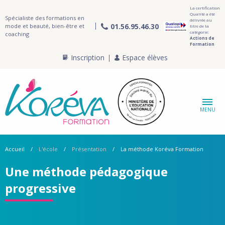
La certification
Qualité a été
Spécialiste des formations en
délivrée au
01.56.95.46.30
mode et beauté, bien-être et
titre de la
catégorie:
coaching
Actions de
Formation
Inscription
Espace élèves
MENU
Accueil
L'école
Présentation
La méthode Koréva Formation
Une méthode pédagogique
progressive