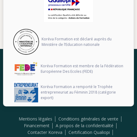
Koréva Formation est déclaré auprès du
Ministère de l’Education nationale
Koréva Formation est membre de la Fédération
Européenne Des Ecoles (FEDE)
Koréva Formation a remporté le Trophée
entrepreneuriat au Féminin 2018 (catégorie
export)
Mentions légales
Conditions générales de vente
Financement
A propos de la confidentialité
Contacter Koreva
Certification Qualiopi