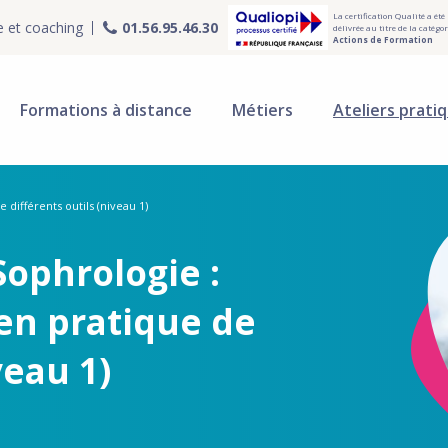
La certification Qualité a été
e et coaching
01.56.95.46.30
délivrée au titre de la catégor
Actions de Formation
Formations à distance
Métiers
Ateliers prati
différents outils (niveau 1)
Sophrologie :
en pratique de
veau 1)