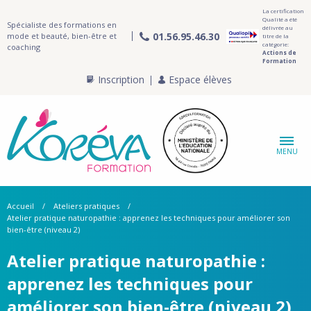
La certification
Qualité a été
Spécialiste des formations en
délivrée au
01.56.95.46.30
mode et beauté, bien-être et
titre de la
catégorie:
coaching
Actions de
Formation
Inscription
Espace élèves
MENU
Accueil
Ateliers pratiques
Atelier pratique naturopathie : apprenez les techniques pour améliorer son
bien-être (niveau 2)
Atelier pratique naturopathie :
apprenez les techniques pour
améliorer son bien-être (niveau 2)