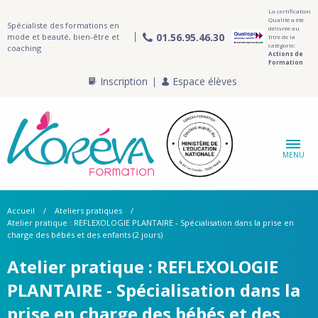
La certification
Qualité a été
Spécialiste des formations en
délivrée au
01.56.95.46.30
mode et beauté, bien-être et
titre de la
catégorie:
coaching
Actions de
Formation
Inscription
Espace élèves
MENU
Accueil
Ateliers pratiques
Atelier pratique : REFLEXOLOGIE PLANTAIRE - Spécialisation dans la prise en
charge des bébés et des enfants (2 jours)
Atelier pratique : REFLEXOLOGIE
PLANTAIRE - Spécialisation dans la
prise en charge des bébés et des