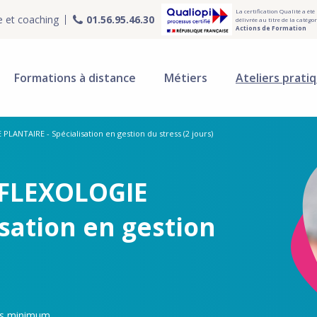
La certification Qualité a été
e et coaching
01.56.95.46.30
délivrée au titre de la catégor
Actions de Formation
Formations à distance
Métiers
Ateliers prati
PLANTAIRE - Spécialisation en gestion du stress (2 jours)
REFLEXOLOGIE
sation en gestion
ns minimum