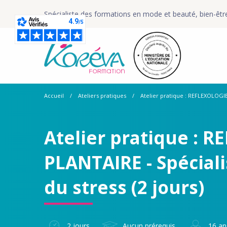
Spécialiste des formations en mode et beauté, bien-êtr
Accueil
Ateliers pratiques
Atelier pratique : REFLEXOLOGIE 
Atelier pratique : 
PLANTAIRE - Spéciali
du stress (2 jours)
2 jours
Aucun prérequis
16 a