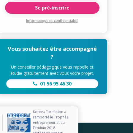
Informatique et confidentialité
Vous souhaitez être accompagné
?
Un conseiller pédagogique vous rappelle et
étudie gratuitement avec vous votre projet.
01 56 95 46 30
Koréva Formation a
remporté le Trophée
entrepreneuriat au
Féminin 2018