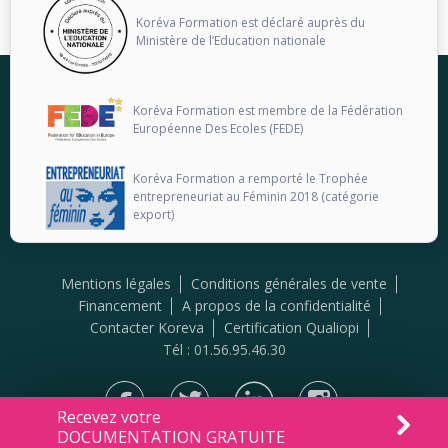
Koréva Formation est déclaré auprès du
Ministère de l’Education nationale
Koréva Formation est membre de la Fédération
Européenne Des Ecoles (FEDE)
Koréva Formation a remporté le Trophée
entrepreneuriat au Féminin 2018 (catégorie
export)
Mentions légales
Conditions générales de vente
Financement
A propos de la confidentialité
Contacter Koreva
Certification Qualiopi
Tél : 01.56.95.46.30
Recevez votre
DOCUMENTATION GRATUITE