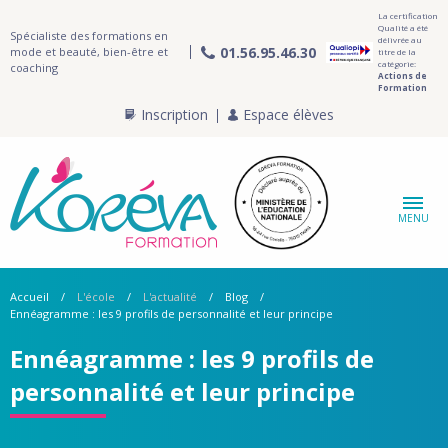
La certification
Qualité a été
Spécialiste des formations en
délivrée au
01.56.95.46.30
mode et beauté, bien-être et
titre de la
catégorie:
coaching
Actions de
Formation
Inscription
Espace élèves
MENU
Accueil
L'école
L'actualité
Blog
Ennéagramme : les 9 profils de personnalité et leur principe
Ennéagramme : les 9 profils de
personnalité et leur principe