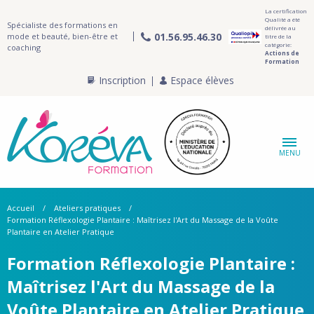
La certification
Qualité a été
Spécialiste des formations en
délivrée au
01.56.95.46.30
mode et beauté, bien-être et
titre de la
catégorie:
coaching
Actions de
Formation
Inscription
Espace élèves
MENU
Accueil
Ateliers pratiques
Formation Réflexologie Plantaire : Maîtrisez l'Art du Massage de la Voûte
Plantaire en Atelier Pratique
Formation Réflexologie Plantaire :
Maîtrisez l'Art du Massage de la
Voûte Plantaire en Atelier Pratique