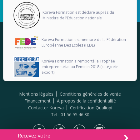
Koréva Formation est déclaré auprès du
Ministère de l’Education nationale
Koréva Formation est membre de la Fédération
Européenne Des Ecoles (FEDE)
Koréva Formation a remporté le Trophée
entrepreneuriat au Féminin 2018 (catégorie
export)
Mentions légales
Conditions générales de vente
Financement
A propos de la confidentialité
Contacter Koreva
Certification Qualiopi
Tél : 01.56.95.46.30
Recevez votre