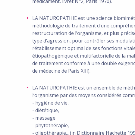
médicament, livret N°2, Paris 1970).
LA NATUROPATHIE est une science biomimétiqu
méthodologie de traitement d’une compréhens
restructuration de l’organisme, et plus préc
type d’agression, pour contrôler ses modulat
rétablissement optimal de ses fonctions vita
étiopathogénique et multifactorielle de la mal
de traitement conforme à une double exigence d
de médecine de Paris XIII).
LA NATUROPATHIE est un ensemble de méthode
l’organisme par des moyens considérés comm
- hygiène de vie,
- diététique,
- massage,
- phytothérapie,
- oligothérapie... (in Dictionnaire Hachette 199