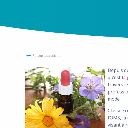
Retour aux aticles
Depuis q
qu’est la
travers l
professio
mode.
Classée c
l’OMS, la
visant à 