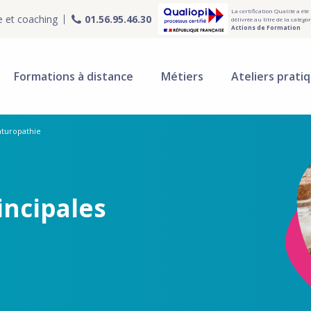
La certification Qualité a été
e et coaching
01.56.95.46.30
délivrée au titre de la catégor
Actions de Formation
Formations à distance
Métiers
Ateliers prati
naturopathie
incipales