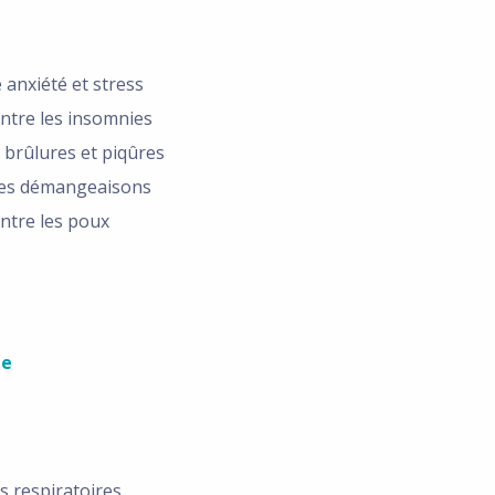
 anxiété et stress
ontre les insomnies
 brûlures et piqûres
les démangeaisons
ontre les poux
ee
s respiratoires