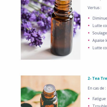
Vertus :
Diminue
Lutte c
Soulage
Apaise 
Lutte c
2- Tea Tr
En cas de :
Fatigue
Trouble