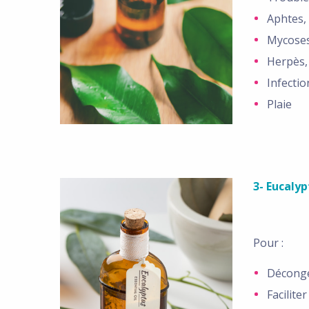
Aphtes, 
Mycoses
Herpès,
Infectio
Plaie
3- Eucalyp
Pour :
Déconge
Facilite