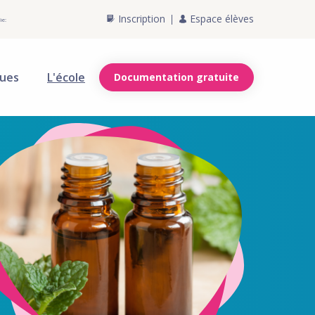
Inscription
Espace élèves
ie:
ques
L'école
Documentation gratuite