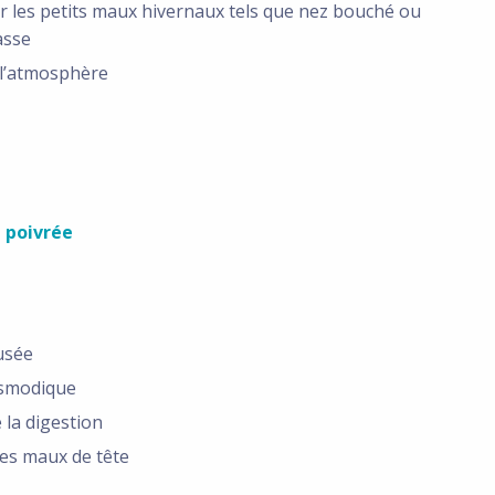
r les petits maux hivernaux tels que nez bouché ou
asse
 l’atmosphère
 poivrée
usée
smodique
 la digestion
les maux de tête