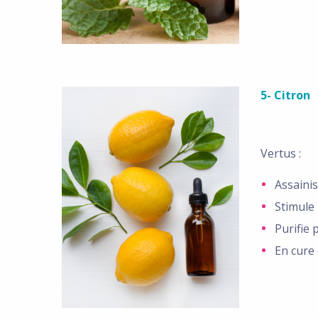
5- Citron
Vertus :
Assaini
Stimule
Purifie
En cure 