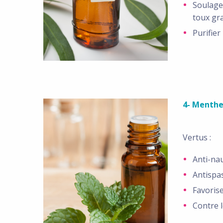
Soulage
toux gr
Purifier
4- Menthe
Vertus :
Anti-na
Antispa
Favorise
Contre 