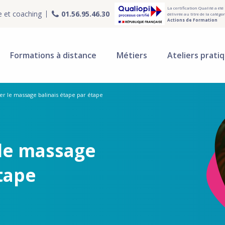
La certification Qualité a été
e et coaching
01.56.95.46.30
délivrée au titre de la catégor
Actions de Formation
Formations à distance
Métiers
Ateliers prati
r le massage balinais étape par étape
le massage
tape