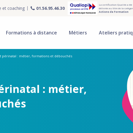
La certification Qualité a été
e et coaching
01.56.95.46.30
délivrée au titre de la catégor
Actions de Formation
Formations à distance
Métiers
Ateliers prati
érinatal : métier, formations et débouchés
inatal : métier,
uchés