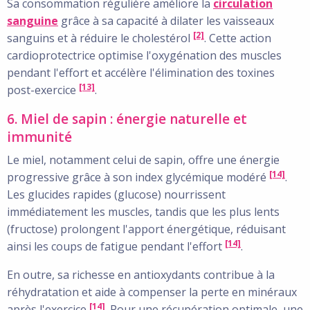
Sa consommation régulière améliore la
circulation
sanguine
grâce à sa capacité à dilater les vaisseaux
[2]
sanguins et à réduire le cholestérol
. Cette action
cardioprotectrice optimise l'oxygénation des muscles
pendant l'effort et accélère l'élimination des toxines
[13]
post-exercice
.
6. Miel de sapin : énergie naturelle et
immunité
Le miel, notamment celui de sapin, offre une énergie
[14]
progressive grâce à son index glycémique modéré
.
Les glucides rapides (glucose) nourrissent
immédiatement les muscles, tandis que les plus lents
(fructose) prolongent l'apport énergétique, réduisant
[14]
ainsi les coups de fatigue pendant l'effort
.
En outre, sa richesse en antioxydants contribue à la
réhydratation et aide à compenser la perte en minéraux
[14]
après l'exercice
. Pour une récupération optimale, une