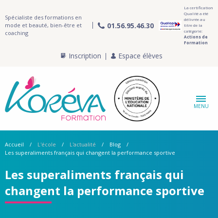
La certification
Qualité a été
Spécialiste des formations en
délivrée au
01.56.95.46.30
mode et beauté, bien-être et
titre de la
catégorie:
coaching
Actions de
Formation
Inscription
Espace élèves
MENU
Accueil
L'école
L'actualité
Blog
Les superaliments français qui changent la performance sportive
Les superaliments français qui
changent la performance sportive