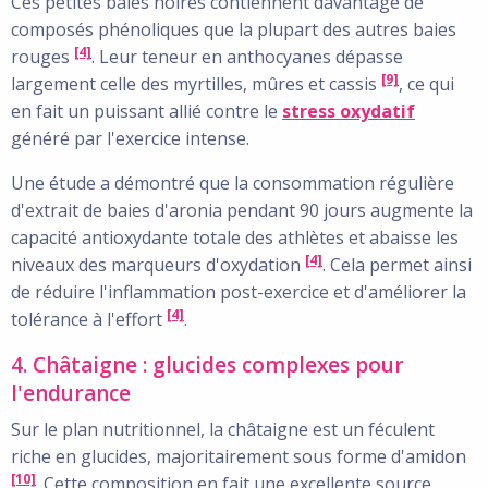
Ces petites baies noires contiennent davantage de
composés phénoliques que la plupart des autres baies
[4]
rouges
. Leur teneur en anthocyanes dépasse
[9]
largement celle des myrtilles, mûres et cassis
, ce qui
en fait un puissant allié contre le
stress oxydatif
généré par l'exercice intense.
Une étude a démontré que la consommation régulière
d'extrait de baies d'aronia pendant 90 jours augmente la
capacité antioxydante totale des athlètes et abaisse les
[4]
niveaux des marqueurs d'oxydation
. Cela permet ainsi
de réduire l'inflammation post-exercice et d'améliorer la
[4]
tolérance à l'effort
.
4. Châtaigne : glucides complexes pour
l'endurance
Sur le plan nutritionnel, la châtaigne est un féculent
riche en glucides, majoritairement sous forme d'amidon
[10]
. Cette composition en fait une excellente source