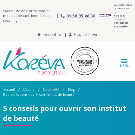
La certification
Qualité a été
Spécialiste des formations en
délivrée au
01.56.95.46.30
mode et beauté, bien-être et
titre de la
catégorie:
coaching
Actions de
Formation
Inscription
Espace élèves
MENU
Accueil
L'école
L'actualité
Blog
5 conseils pour ouvrir son institut de beauté
5 conseils pour ouvrir son institut
de beauté