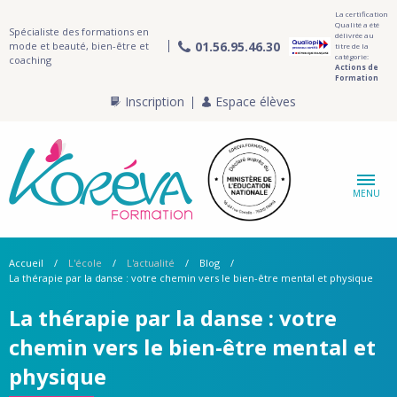
La certification
Qualité a été
Spécialiste des formations en
délivrée au
01.56.95.46.30
mode et beauté, bien-être et
titre de la
catégorie:
coaching
Actions de
Formation
Inscription
Espace élèves
MENU
Accueil
L'école
L'actualité
Blog
La thérapie par la danse : votre chemin vers le bien-être mental et physique
La thérapie par la danse : votre
chemin vers le bien-être mental et
physique