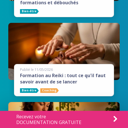
formations et débouchés
Bien-être
Publié le 11/05/2026
Formation au Reiki : tout ce qu'il faut
savoir avant de se lancer
Bien-être
Coaching
Recevez votre
DOCUMENTATION GRATUITE