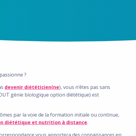
s passionne ?
as
devenir diététicien(ne
), vous n’êtes pas sans
 DUT génie biologique option diététique) est
mes par la voie de la formation initiale ou continue,
n diététique et nutrition à distance
.
orrespondance vous apportera des connaissances en