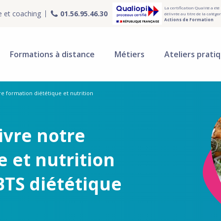
La certification Qualité a été
e et coaching
01.56.95.46.30
délivrée au titre de la catégor
Actions de Formation
Formations à distance
Métiers
Ateliers prati
e formation diététique et nutrition
ivre notre
 et nutrition
BTS diététique