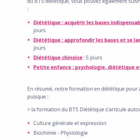
du BTS diététique, vous pouvez également suivre
:
Diététique : acquérir les bases indispensa
jours
Diététique : approfondir les bases et se l
jours
Diététique chinoise
: 5 jours
Petite enfance : psychologie, diététique et
En résumé, notre formation en diététique pour a
puisque :
> la formation du BTS Diététique s’articule aut
Culture générale et expression
Biochimie - Physiologie