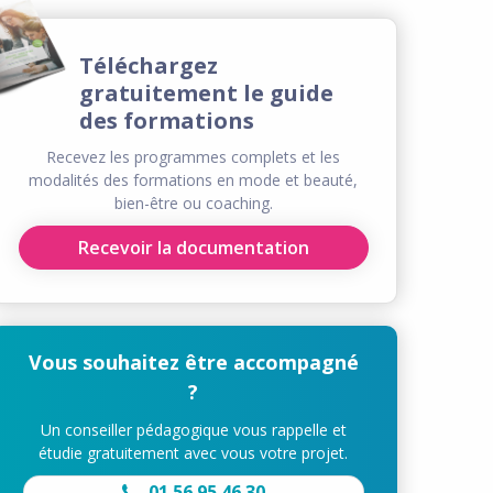
Téléchargez
gratuitement le guide
des formations
Recevez les programmes complets et les
modalités des formations en mode et beauté,
bien-être ou coaching.
Recevoir la documentation
Vous souhaitez être accompagné
?
Un conseiller pédagogique vous rappelle et
étudie gratuitement avec vous votre projet.
01 56 95 46 30