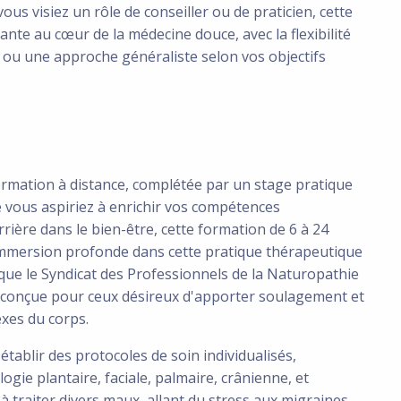
us visiez un rôle de conseiller ou de praticien, cette
nte au cœur de la médecine douce, avec la flexibilité
e ou une approche généraliste selon vos objectifs
ormation à distance, complétée par un stage pratique
e vous aspiriez à enrichir vos compétences
ière dans le bien-être, cette formation de 6 à 24
immersion profonde dans cette pratique thérapeutique
 que le Syndicat des Professionnels de la Naturopathie
t conçue pour ceux désireux d'apporter soulagement et
exes du corps.
tablir des protocoles de soin individualisés,
logie plantaire, faciale, palmaire, crânienne, et
à traiter divers maux, allant du stress aux migraines,