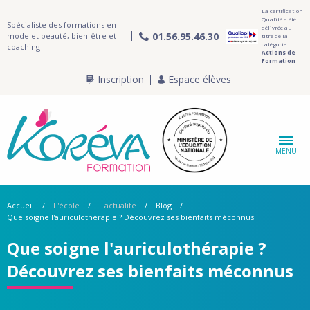
La certification
Qualité a été
Spécialiste des formations en
délivrée au
01.56.95.46.30
mode et beauté, bien-être et
titre de la
catégorie:
coaching
Actions de
Formation
Inscription
Espace élèves
MENU
Accueil
L'école
L'actualité
Blog
Que soigne l'auriculothérapie ? Découvrez ses bienfaits méconnus
Que soigne l'auriculothérapie ?
Découvrez ses bienfaits méconnus