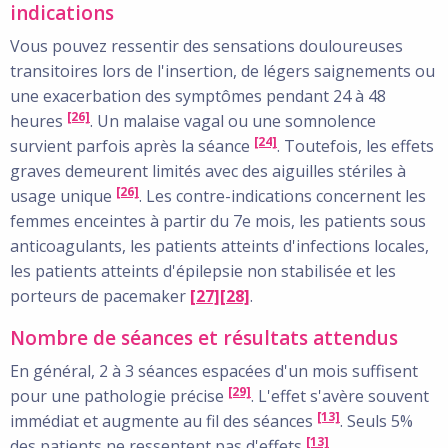
indications
Vous pouvez ressentir des sensations douloureuses
transitoires lors de l'insertion, de légers saignements ou
une exacerbation des symptômes pendant 24 à 48
[26]
heures
. Un malaise vagal ou une somnolence
[24]
survient parfois après la séance
. Toutefois, les effets
graves demeurent limités avec des aiguilles stériles à
[26]
usage unique
. Les contre-indications concernent les
femmes enceintes à partir du 7e mois, les patients sous
anticoagulants, les patients atteints d'infections locales,
les patients atteints d'épilepsie non stabilisée et les
porteurs de pacemaker
[27]
[28]
.
Nombre de séances et résultats attendus
En général, 2 à 3 séances espacées d'un mois suffisent
[29]
pour une pathologie précise
. L'effet s'avère souvent
[13]
immédiat et augmente au fil des séances
. Seuls 5%
[13]
des patients ne ressentent pas d'effets
.