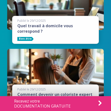
Publié le 29/12/2025
Quel travail à domicile vous
correspond ?
Bien-être
Publié le 29/12/2025
Comment devenir un coloriste expert
?
Recevez votre
DOCUMENTATION GRATUITE
Mode et Beauté